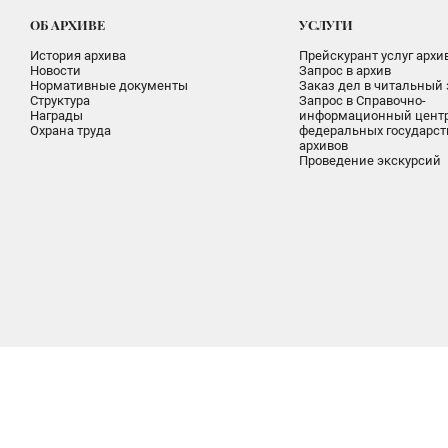
ОБ АРХИВЕ
УСЛУГИ
История архива
Прейскурант услуг архи
Новости
Запрос в архив
Нормативные документы
Заказ дел в читальный 
Структура
Запрос в Справочно-
Награды
информационный цент
Охрана труда
федеральных государс
архивов
Проведение экскурсий