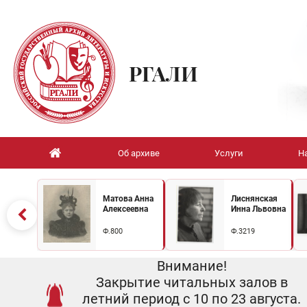
РГАЛИ
Об архиве
Услуги
Н
Матова Анна
Лиснянская
Алексеевна
Инна Львовна
Ф.800
Ф.3219
Внимание!
Закрытие читальных залов в
летний период с 10 по 23 августа.