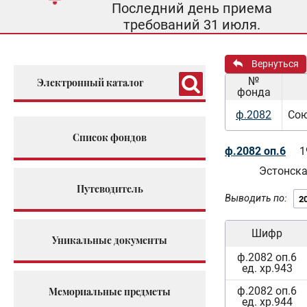
Последний день приема
требований 31 июля.
Вернуться
№
Электронный каталог
фонда
ф.2082
Сою
Список фондов
ф.2082 оп.6
1
Эстонск
Путеводитель
Выводить по:
Шифр
Уникальные документы
ф.2082 оп.6
ед. хр.943
ф.2082 оп.6
Мемориальные предметы
ед. хр.944