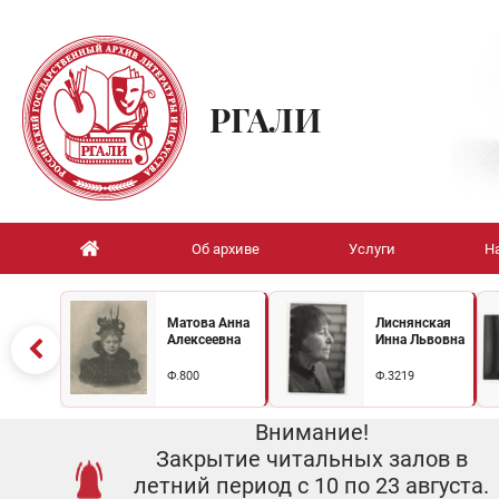
РГАЛИ
Об архиве
Услуги
Н
Матова Анна
Лиснянская
Алексеевна
Инна Львовна
Ф.800
Ф.3219
Внимание!
Закрытие читальных залов в
летний период с 10 по 23 августа.