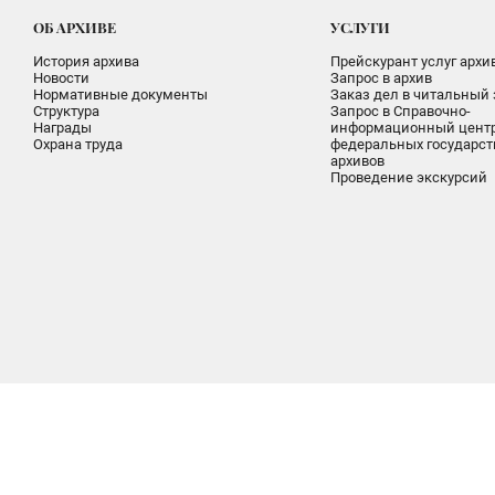
ОБ АРХИВЕ
УСЛУГИ
История архива
Прейскурант услуг архи
Новости
Запрос в архив
Нормативные документы
Заказ дел в читальный 
Структура
Запрос в Справочно-
Награды
информационный цент
Охрана труда
федеральных государс
архивов
Проведение экскурсий