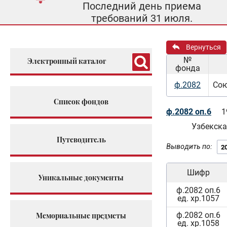
Последний день приема
требований 31 июля.
Вернуться
№
Электронный каталог
фонда
ф.2082
Сою
Список фондов
ф.2082 оп.6
1
Узбекска
Путеводитель
Выводить по:
Шифр
Уникальные документы
ф.2082 оп.6
ед. хр.1057
ф.2082 оп.6
Мемориальные предметы
ед. хр.1058