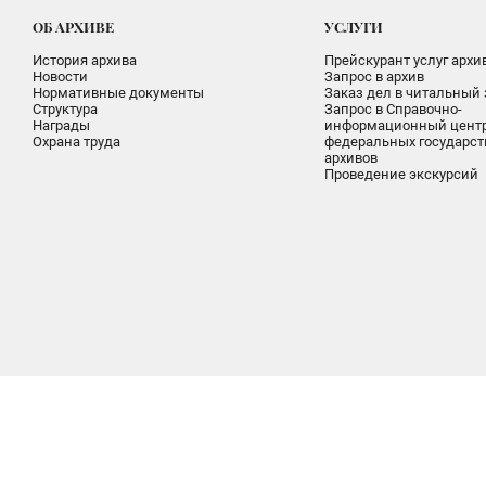
ОБ АРХИВЕ
УСЛУГИ
История архива
Прейскурант услуг архи
Новости
Запрос в архив
Нормативные документы
Заказ дел в читальный 
Структура
Запрос в Справочно-
Награды
информационный цент
Охрана труда
федеральных государс
архивов
Проведение экскурсий