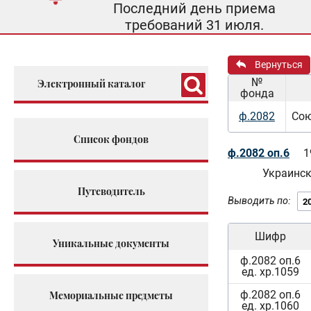
Последний день приема
требований 31 июля.
Вернуться
№
Электронный каталог
фонда
ф.2082
Сою
Список фондов
ф.2082 оп.6
1
Украинс
Путеводитель
Выводить по:
Шифр
Уникальные документы
ф.2082 оп.6
ед. хр.1059
ф.2082 оп.6
Мемориальные предметы
ед. хр.1060