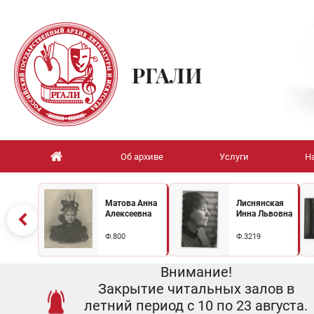
РГАЛИ
Об архиве
Услуги
Н
Матова Анна
Лиснянская
Алексеевна
Инна Львовна
Ф.800
Ф.3219
Внимание!
Закрытие читальных залов в
летний период с 10 по 23 августа.