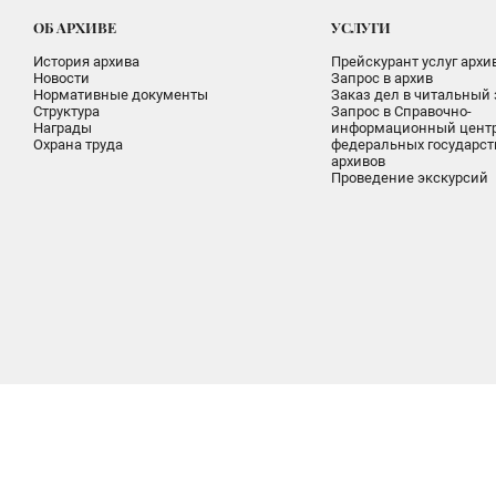
ОБ АРХИВЕ
УСЛУГИ
История архива
Прейскурант услуг архи
Новости
Запрос в архив
Нормативные документы
Заказ дел в читальный 
Структура
Запрос в Справочно-
Награды
информационный цент
Охрана труда
федеральных государс
архивов
Проведение экскурсий