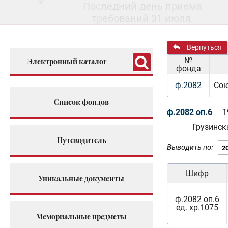
Последний день приема
требований 31 июля.
Вернуться
№
Электронный каталог
фонда
ф.2082
Сою
Список фондов
ф.2082 оп.6
1
Грузинск
Путеводитель
Выводить по:
Шифр
Уникальные документы
ф.2082 оп.6
ед. хр.1075
Мемориальные предметы