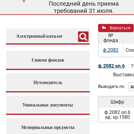
Последний день приема
требований 31 июля.
Вернуться
№
Электронный каталог
фонда
ф.2082
Сою
Список фондов
ф.2082 оп.6
1
Выставка
Путеводитель
Выводить по:
Шифр
Уникальные документы
ф.2082 оп.6
ед. хр.1580
Мемориальные предметы