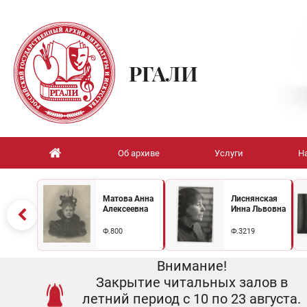
РГАЛИ
Об архиве
Услуги
Н
Матова Анна
Лиснянская
Алексеевна
Инна Львовна
Ф.800
Ф.3219
Внимание!
Закрытие читальных залов в
летний период с 10 по 23 августа.