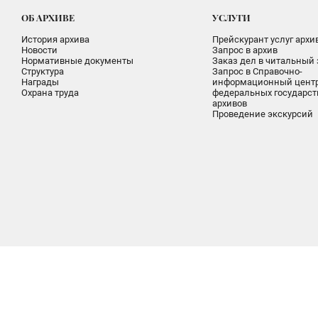
ОБ АРХИВЕ
УСЛУГИ
История архива
Прейскурант услуг архи
Новости
Запрос в архив
Нормативные документы
Заказ дел в читальный 
Структура
Запрос в Справочно-
Награды
информационный цент
Охрана труда
федеральных государс
архивов
Проведение экскурсий