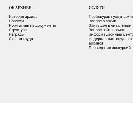
ОБ АРХИВЕ
УСЛУГИ
История архива
Прейскурант услуг архи
Новости
Запрос в архив
Нормативные документы
Заказ дел в читальный 
Структура
Запрос в Справочно-
Награды
информационный цент
Охрана труда
федеральных государс
архивов
Проведение экскурсий