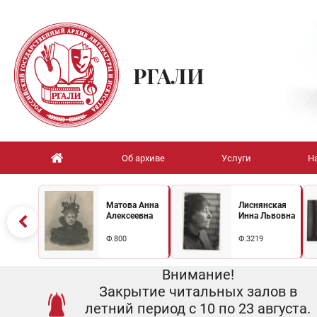
РГАЛИ
Об архиве
Услуги
Н
Матова Анна
Лиснянская
Алексеевна
Инна Львовна
Ф.800
Ф.3219
Внимание!
Закрытие читальных залов в
летний период с 10 по 23 августа.