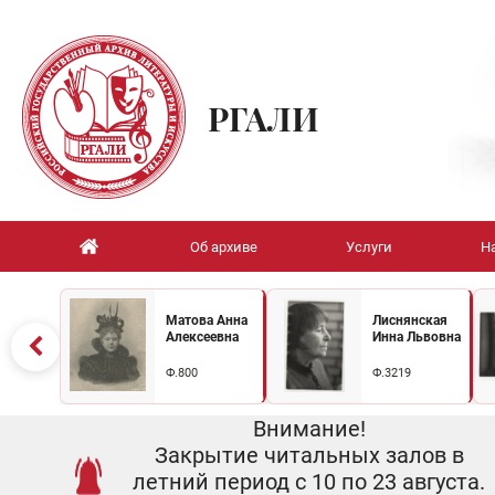
РГАЛИ
Об архиве
Услуги
Н
Матова Анна
Лиснянская
Алексеевна
Инна Львовна
Ф.800
Ф.3219
Внимание!
Закрытие читальных залов в
летний период с 10 по 23 августа.