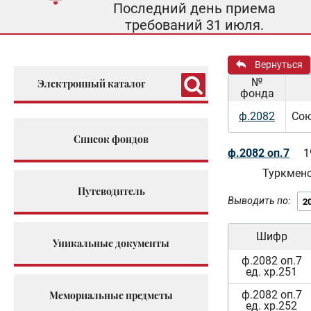
Последний день приема
требований 31 июля.
Вернуться
№
Электронный каталог
фонда
ф.2082
Сою
Список фондов
ф.2082 оп.7
1
Туркмен
Путеводитель
Выводить по:
Шифр
Уникальные документы
ф.2082 оп.7
ед. хр.251
ф.2082 оп.7
Мемориальные предметы
ед. хр.252