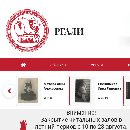
РГАЛИ
Об архиве
Услуги
Н
Матова Анна
Лиснянская
Алексеевна
Инна Львовна
Ф.800
Ф.3219
Внимание!
Закрытие читальных залов в
летний период с 10 по 23 августа.