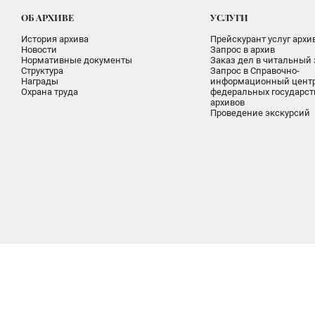
ОБ АРХИВЕ
УСЛУГИ
История архива
Прейскурант услуг архи
Новости
Запрос в архив
Нормативные документы
Заказ дел в читальный 
Структура
Запрос в Справочно-
Награды
информационный цент
Охрана труда
федеральных государс
архивов
Проведение экскурсий