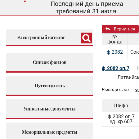
Последний день приема
требований 31 июля.
Вернуться
№
Электронный каталог
фонда
ф.2082
Сою
Список фондов
ф.2082 оп.7
1
Латвийс
Путеводитель
Выводить по:
Шифр
Уникальные документы
ф.2082 оп.7
ед. хр.607
Мемориальные предметы