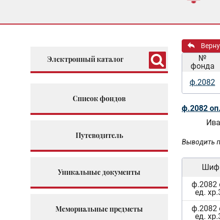
Верну
№
Электронный каталог
фонда
ф.2082
Список фондов
ф.2082 оп
Ива
Путеводитель
Выводить п
Шиф
Уникальные документы
ф.2082 
ед. хр
ф.2082 
Мемориальные предметы
ед. хр