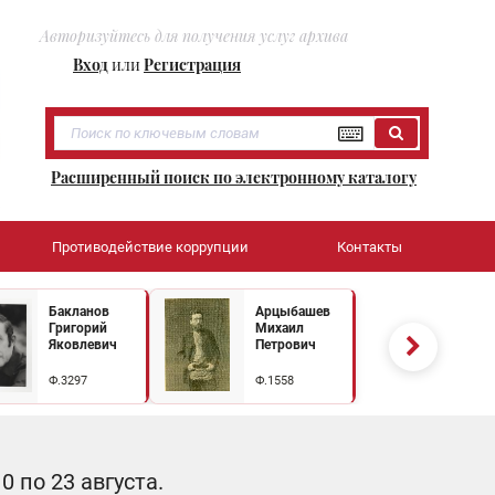
Авторизуйтесь для получения услуг архива
Вход
или
Регистрация
Расширенный поиск по электронному каталогу
Противодействие коррупции
Контакты
Бакланов
Арцыбашев
Григорий
Михаил
Яковлевич
Петрович
Ф.3297
Ф.1558
 по 23 августа.