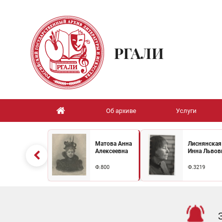
РГАЛИ
Об архиве
Услуги
Матова Анна
Лиснянская
Алексеевна
Инна Львов
Ф.800
Ф.3219