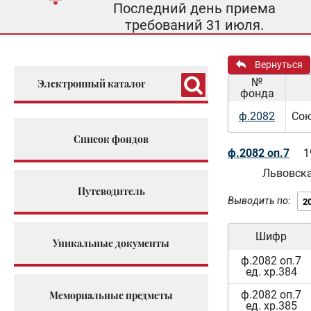
Последний день приема
требований 31 июля.
Вернуться
№
Электронный каталог
фонда
ф.2082
Сою
Список фондов
ф.2082 оп.7
1
Львовска
Путеводитель
Выводить по:
Шифр
Уникальные документы
ф.2082 оп.7
ед. хр.384
ф.2082 оп.7
Мемориальные предметы
ед. хр.385