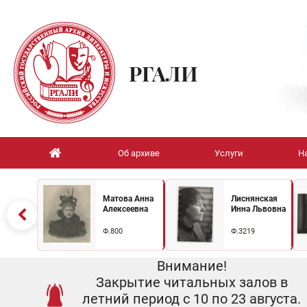
РГАЛИ
Об архиве
Услуги
Н
Матова Анна
Лиснянская
Алексеевна
Инна Львовна
Ф.800
Ф.3219
Внимание!
Закрытие читальных залов в
летний период с 10 по 23 августа.