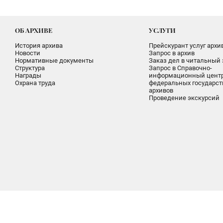
ОБ АРХИВЕ
УСЛУГИ
История архива
Прейскурант услуг архи
Новости
Запрос в архив
Нормативные документы
Заказ дел в читальный 
Структура
Запрос в Справочно-
Награды
информационный цент
Охрана труда
федеральных государс
архивов
Проведение экскурсий