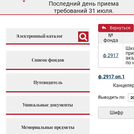
Последний день приема
требований 31 июля.
Вернуться
№
Электронный каталог
фонда
Шко
при
ф.2917
ака
Список фондов
по 
ф.2917 оп.1
Путеводитель
Канцеля
Выводить по:
Уникальные документы
Шифр
Мемориальные предметы