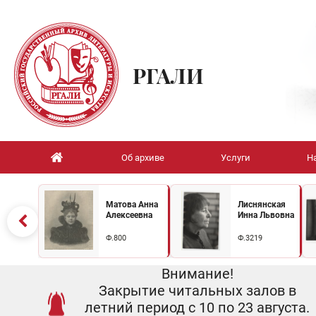
РГАЛИ
Об архиве
Услуги
Н
Матова Анна
Лиснянская
Алексеевна
Инна Львовна
Ф.800
Ф.3219
Внимание!
Закрытие читальных залов в
летний период с 10 по 23 августа.