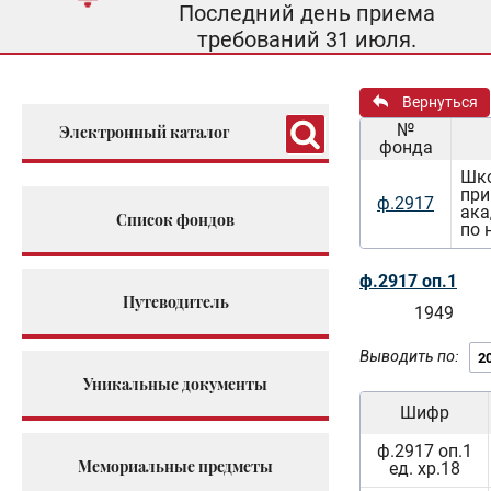
Последний день приема
требований 31 июля.
Вернуться
№
Электронный каталог
фонда
Шко
при
ф.2917
ака
Список фондов
по 
ф.2917 оп.1
Путеводитель
1949
Выводить по:
Уникальные документы
Шифр
ф.2917 оп.1
Мемориальные предметы
ед. хр.18