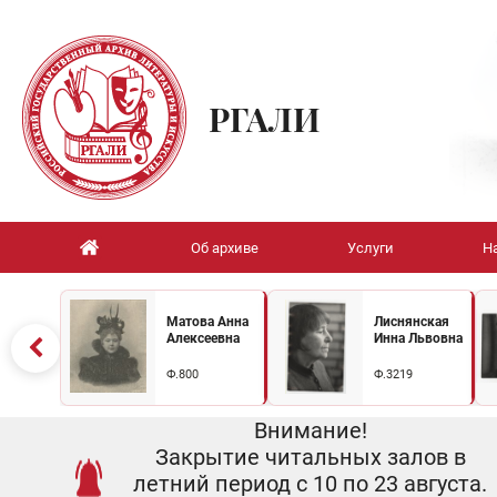
РГАЛИ
Об архиве
Услуги
Н
Матова Анна
Лиснянская
Алексеевна
Инна Львовна
Ф.800
Ф.3219
Внимание!
Закрытие читальных залов в
летний период с 10 по 23 августа.