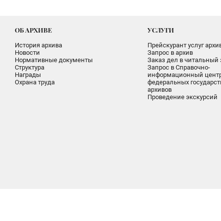
ОБ АРХИВЕ
УСЛУГИ
История архива
Прейскурант услуг архи
Новости
Запрос в архив
Нормативные документы
Заказ дел в читальный 
Структура
Запрос в Справочно-
Награды
информационный цент
Охрана труда
федеральных государс
архивов
Проведение экскурсий