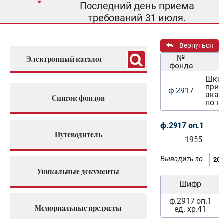
Последний день приема
требований 31 июля.
Вернуться
№
Электронный каталог
фонда
Шко
при
ф.2917
ака
Список фондов
по 
ф.2917 оп.1
Путеводитель
1955
Выводить по:
Уникальные документы
Шифр
ф.2917 оп.1
Мемориальные предметы
ед. хр.41