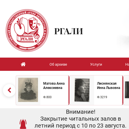
РГАЛИ
Об архиве
Услуги
Н
Матова Анна
Лиснянская
Алексеевна
Инна Львовна
Ф.800
Ф.3219
Внимание!
Закрытие читальных залов в
летний период с 10 по 23 августа.