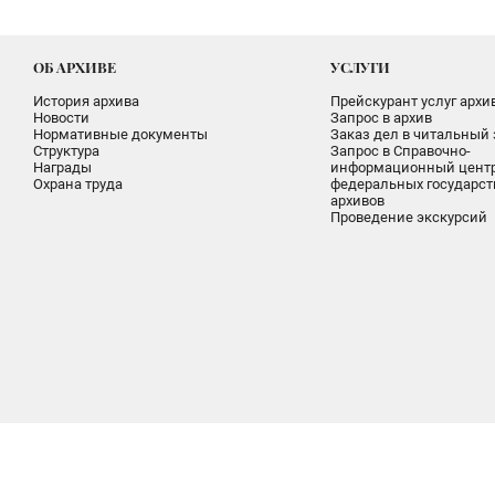
ОБ АРХИВЕ
УСЛУГИ
История архива
Прейскурант услуг архи
Новости
Запрос в архив
Нормативные документы
Заказ дел в читальный 
Структура
Запрос в Справочно-
Награды
информационный цент
Охрана труда
федеральных государс
архивов
Проведение экскурсий