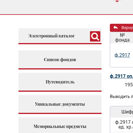
Верну
№
Электронный каталог
фонда
ф.2917
Список фондов
ф.2917 оп
Путеводитель
195
Выводить п
Уникальные документы
Шиф
ф.2917 
Мемориальные предметы
ед. хр