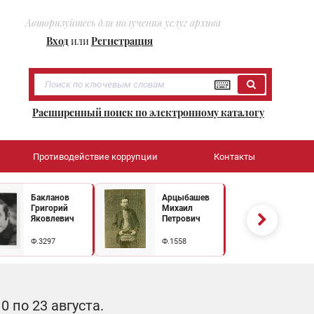
Авторизуйтесь для получения услуг архива
Вход
или
Регистрация
Расширенный поиск по электронному каталогу
Противодействие коррупции
Контакты
Бакланов
Арцыбашев
Григорий
Михаил
Яковлевич
Петрович
Ф.3297
Ф.1558
 по 23 августа.