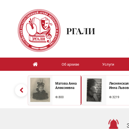
РГАЛИ
Об архиве
Услуги
Матова Анна
Лиснянская
Алексеевна
Инна Львов
Ф.800
Ф.3219