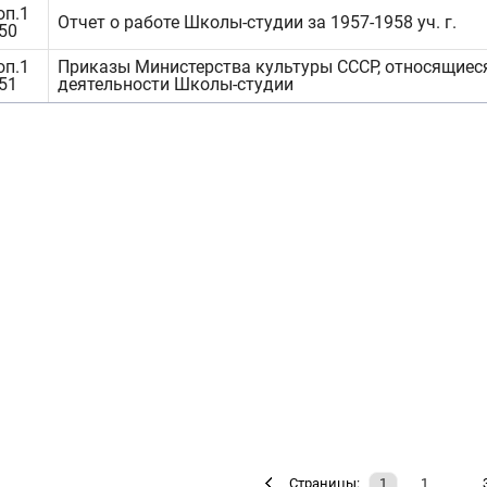
оп.1
Отчет о работе Школы-студии за 1957-1958 уч. г.
.50
оп.1
Приказы Министерства культуры СССР, относящиес
.51
деятельности Школы-студии
…
Страницы:
1
1