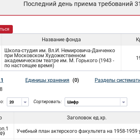
Последний день приема требований 3
ться
Название фонда
К
Школа-студия им. Вл.И. Немировича-Данченко
при Московском Художественном
1
академическом театре им. М. Горького (1943 -
по настоящее время)
.1
Единицы хранения
(0)
Разделы системат
8
о:
Сортировать:
р
Заголовок ед.хр.
оп.1
Учебный план актерского факультета на 1958-1959 у
.49