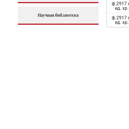
ф.2917 
ед. хр
Научная библиотека
ф.2917 
ед. хр