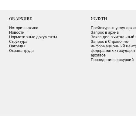
ОБ АРХИВЕ
УСЛУГИ
История архива
Прейскурант услуг архи
Новости
Запрос в архив
Нормативные документы
Заказ дел в читальный 
Структура
Запрос в Справочно-
Награды
информационный цент
Охрана труда
федеральных государс
архивов
Проведение экскурсий