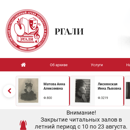
РГАЛИ
Об архиве
Услуги
Н
Матова Анна
Лиснянская
Алексеевна
Инна Львовна
Ф.800
Ф.3219
Внимание!
Закрытие читальных залов в
летний период с 10 по 23 августа.