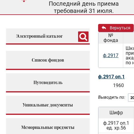
Последний день приема
требований 31 июля.
Вернуться
№
Электронный каталог
фонда
Шко
при
ф.2917
ака
Список фондов
по 
ф.2917 оп.1
Путеводитель
1960
Выводить по:
Уникальные документы
Шифр
ф.2917 оп.1
Мемориальные предметы
ед. хр.56