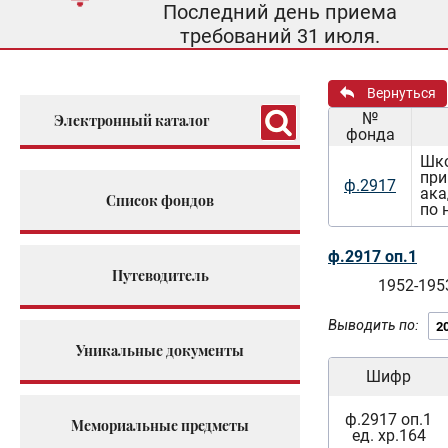
Последний день приема
требований 31 июля.
Вернуться
№
Электронный каталог
фонда
Шко
при
ф.2917
ака
Список фондов
по 
ф.2917 оп.1
Путеводитель
1952-195
Выводить по:
Уникальные документы
Шифр
ф.2917 оп.1
Мемориальные предметы
ед. хр.164