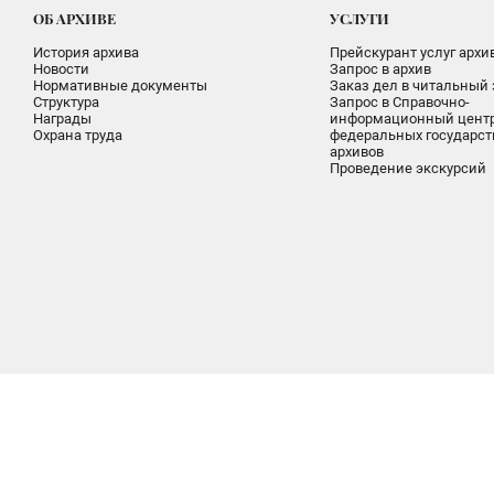
ОБ АРХИВЕ
УСЛУГИ
История архива
Прейскурант услуг архи
Новости
Запрос в архив
Нормативные документы
Заказ дел в читальный 
Структура
Запрос в Справочно-
Награды
информационный цент
Охрана труда
федеральных государс
архивов
Проведение экскурсий