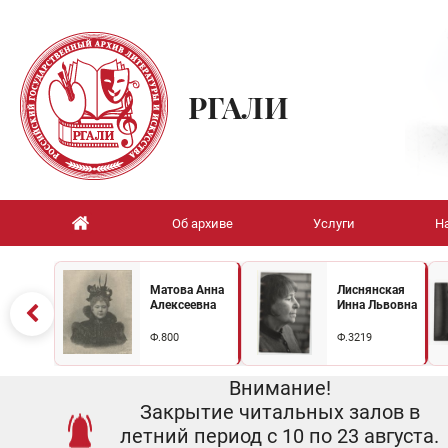
РГАЛИ
Об архиве
Услуги
Н
Матова Анна
Лиснянская
Алексеевна
Инна Львовна
Ф.800
Ф.3219
Внимание!
Закрытие читальных залов в
летний период с 10 по 23 августа.