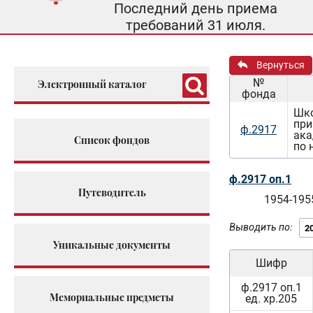
Последний день приема
требований 31 июля.
Вернуться
№
Электронный каталог
фонда
Шко
при
ф.2917
ака
Список фондов
по 
ф.2917 оп.1
Путеводитель
1954-195
Выводить по:
Уникальные документы
Шифр
ф.2917 оп.1
Мемориальные предметы
ед. хр.205