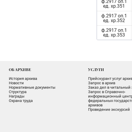
ф.2917 оп.1
ед. хр.351
ф.2917 оп.1
ед. хр.352
ф.2917 оп.1
ед. хр.353
ОБ АРХИВЕ
УСЛУГИ
История архива
Прейскурант услуг архи
Новости
Запрос в архив
Нормативные документы
Заказ дел в читальный 
Структура
Запрос в Справочно-
Награды
информационный цент
Охрана труда
федеральных государс
архивов
Проведение экскурсий