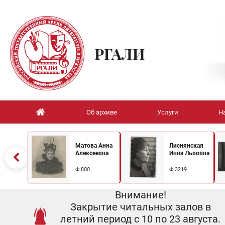
РГАЛИ
Об архиве
Услуги
Н
Матова Анна
Лиснянская
Алексеевна
Инна Львовна
Ф.800
Ф.3219
Внимание!
Закрытие читальных залов в
летний период с 10 по 23 августа.