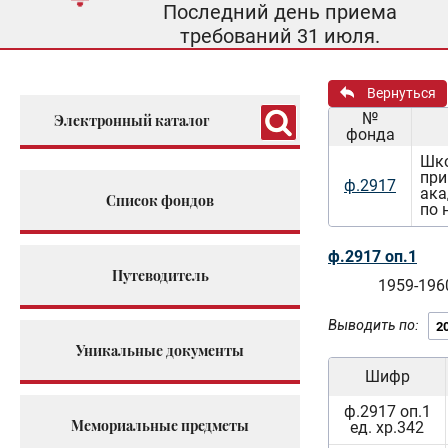
Последний день приема
требований 31 июля.
Вернуться
№
Электронный каталог
фонда
Шко
при
ф.2917
ака
Список фондов
по 
ф.2917 оп.1
Путеводитель
1959-196
Выводить по:
Уникальные документы
Шифр
ф.2917 оп.1
Мемориальные предметы
ед. хр.342