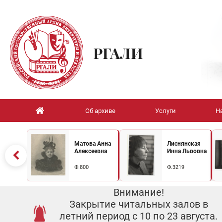
РГАЛИ
Об архиве
Услуги
Н
Матова Анна
Лиснянская
Алексеевна
Инна Львовна
Ф.800
Ф.3219
Внимание!
Закрытие читальных залов в
летний период с 10 по 23 августа.