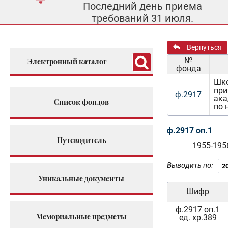
Последний день приема
требований 31 июля.
Вернуться
№
Электронный каталог
фонда
Шко
при
ф.2917
ака
Список фондов
по 
ф.2917 оп.1
Путеводитель
1955-195
Выводить по:
Уникальные документы
Шифр
ф.2917 оп.1
Мемориальные предметы
ед. хр.389