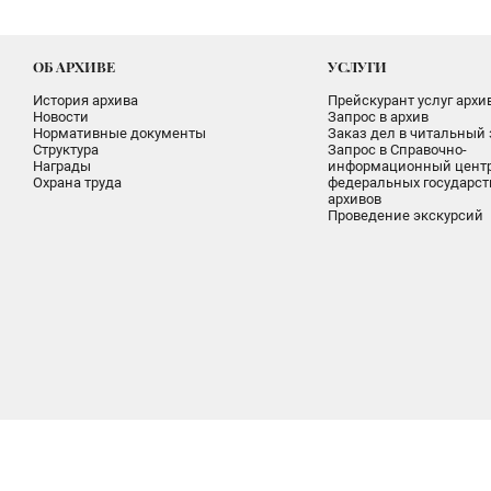
ОБ АРХИВЕ
УСЛУГИ
История архива
Прейскурант услуг архи
Новости
Запрос в архив
Нормативные документы
Заказ дел в читальный 
Структура
Запрос в Справочно-
Награды
информационный цент
Охрана труда
федеральных государс
архивов
Проведение экскурсий