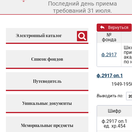
Последний день приема
требований 31 июля.
Вернуться
№
Электронный каталог
фонда
Шко
при
ф.2917
ака
Список фондов
по 
ф.2917 оп.1
Путеводитель
1949-195
Выводить по:
Уникальные документы
Шифр
ф.2917 оп.1
Мемориальные предметы
ед. хр.454