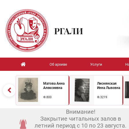
РГАЛИ
Об архиве
Услуги
Н
Матова Анна
Лиснянская
Алексеевна
Инна Львовна
Ф.800
Ф.3219
Внимание!
Закрытие читальных залов в
летний период с 10 по 23 августа.