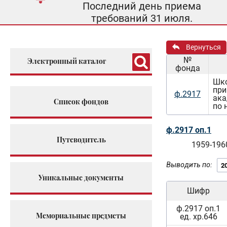
Последний день приема
требований 31 июля.
Вернуться
№
Электронный каталог
фонда
Шко
при
ф.2917
ака
Список фондов
по 
ф.2917 оп.1
Путеводитель
1959-196
Выводить по:
Уникальные документы
Шифр
ф.2917 оп.1
Мемориальные предметы
ед. хр.646