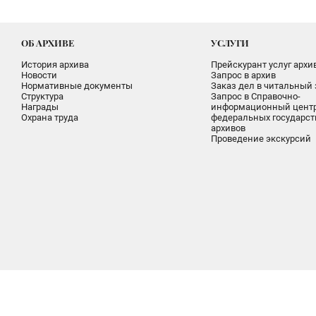
ОБ АРХИВЕ
УСЛУГИ
История архива
Прейскурант услуг архи
Новости
Запрос в архив
Нормативные документы
Заказ дел в читальный 
Структура
Запрос в Справочно-
Награды
информационный цент
Охрана труда
федеральных государс
архивов
Проведение экскурсий