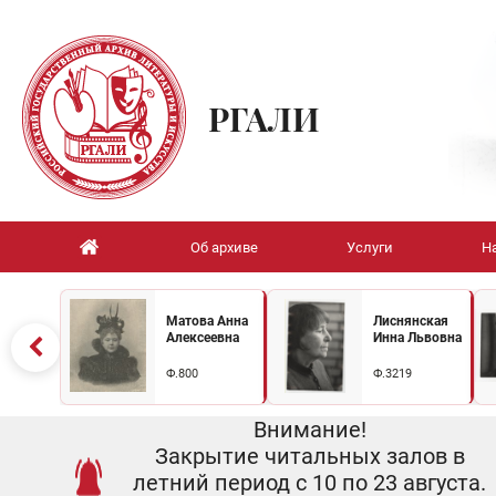
РГАЛИ
Об архиве
Услуги
Н
Матова Анна
Лиснянская
Алексеевна
Инна Львовна
Ф.800
Ф.3219
Внимание!
Закрытие читальных залов в
летний период с 10 по 23 августа.