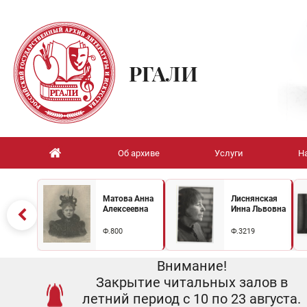
РГАЛИ
Об архиве
Услуги
Н
Матова Анна
Лиснянская
Алексеевна
Инна Львовна
Ф.800
Ф.3219
Внимание!
Закрытие читальных залов в
летний период с 10 по 23 августа.