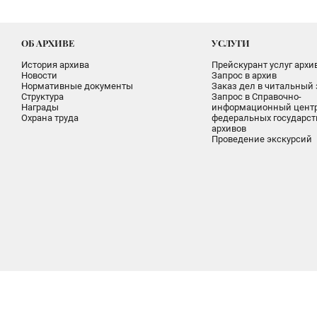
ОБ АРХИВЕ
УСЛУГИ
История архива
Прейскурант услуг архи
Новости
Запрос в архив
Нормативные документы
Заказ дел в читальный 
Структура
Запрос в Справочно-
Награды
информационный цент
Охрана труда
федеральных государс
архивов
Проведение экскурсий