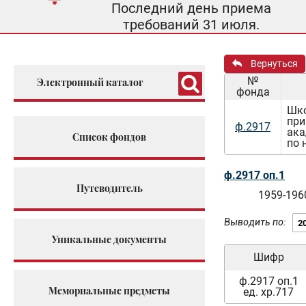
Последний день приема
требований 31 июля.
Вернуться
№
Электронный каталог
фонда
Шко
при
ф.2917
ака
Список фондов
по 
ф.2917 оп.1
Путеводитель
1959-196
Выводить по:
Уникальные документы
Шифр
ф.2917 оп.1
Мемориальные предметы
ед. хр.717