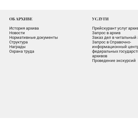
ОБ АРХИВЕ
УСЛУГИ
История архива
Прейскурант услуг архи
Новости
Запрос в архив
Нормативные документы
Заказ дел в читальный 
Структура
Запрос в Справочно-
Награды
информационный цент
Охрана труда
федеральных государс
архивов
Проведение экскурсий