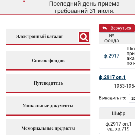
Последний день приема
требований 31 июля.
Вернуться
№
Электронный каталог
фонда
Шко
при
ф.2917
ака
Список фондов
по 
ф.2917 оп.1
Путеводитель
1953-195
Выводить по:
Уникальные документы
Шифр
ф.2917 оп.1
Мемориальные предметы
ед. хр.719