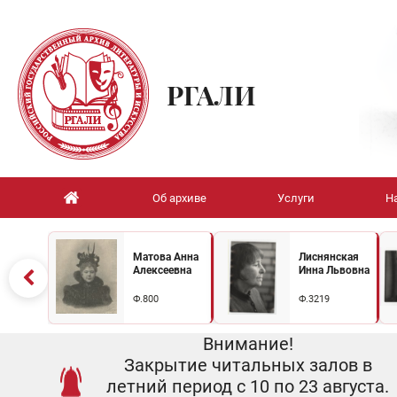
РГАЛИ
Об архиве
Услуги
Н
Матова Анна
Лиснянская
Алексеевна
Инна Львовна
Ф.800
Ф.3219
Внимание!
Закрытие читальных залов в
летний период с 10 по 23 августа.