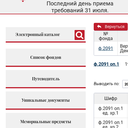
Последний день приема
требований 31 июля.
Вернуться
№
Электронный каталог
фонда
Вер
ф.2091
Ден
Список фондов
ф.2091 оп.1
1
Путеводитель
Выводить по:
Шифр
Уникальные документы
ф.2091 оп.1
ед. хр.1
Мемориальные предметы
ф.2091 оп.1
ед. хр.2