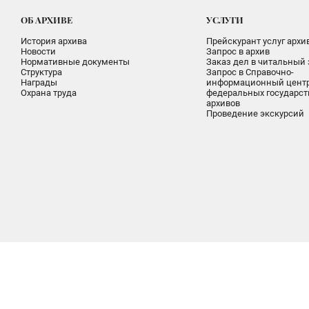
ОБ АРХИВЕ
УСЛУГИ
История архива
Прейскурант услуг архи
Новости
Запрос в архив
Нормативные документы
Заказ дел в читальный 
Структура
Запрос в Справочно-
Награды
информационный цент
Охрана труда
федеральных государс
архивов
Проведение экскурсий