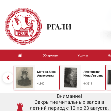
РГАЛИ
Об архиве
Услуги
Н
Матова Анна
Лиснянская
Алексеевна
Инна Львовна
Ф.800
Ф.3219
Внимание!
Закрытие читальных залов в
летний период с 10 по 23 августа.