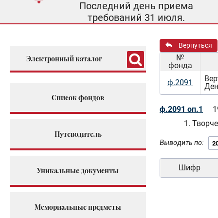
Последний день приема
требований 31 июля.
Вернуться
№
Электронный каталог
фонда
Вер
ф.2091
Ден
Список фондов
ф.2091 оп.1
1
1. Творч
Путеводитель
Выводить по:
Шифр
Уникальные документы
Мемориальные предметы