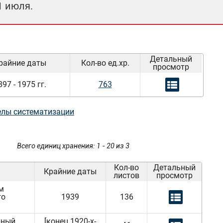
1 июля.
Детальный
райние даты
Кол-во ед.хр.
просмотр
897 - 1975 гг.
763
елы систематизации
Всего единиц хранения: 1 - 20 из 3
Кол-во
Детальный
Крайние даты
листов
просмотр
им
го
1939
136
урный
[конец 1920-х-