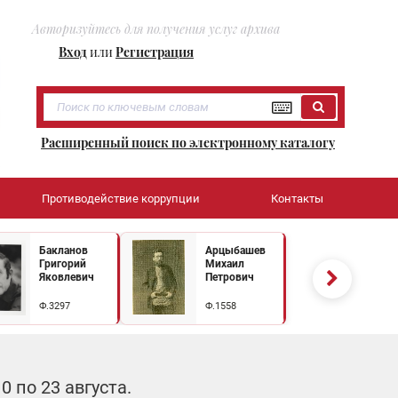
Авторизуйтесь для получения услуг архива
Вход
или
Регистрация
Расширенный поиск по электронному каталогу
Противодействие коррупции
Контакты
Бакланов
Арцыбашев
Григорий
Михаил
Яковлевич
Петрович
Ф.3297
Ф.1558
 по 23 августа.