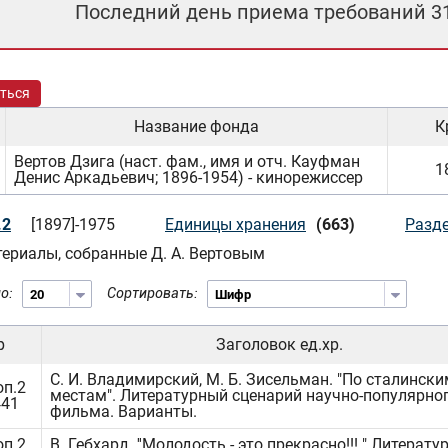
Последний день приема требований 3
ться
Название фонда
К
Вертов Дзига (наст. фам., имя и отч. Кауфман
1
Денис Аркадьевич; 1896-1954) - кинорежиссер
.2
[1897]-1975
Единицы хранения
(663)
Разд
ериалы, собранные Д. А. Вертовым
о:
Сортировать:
р
Заголовок ед.хр.
С. И. Владимирский, М. Б. Зисельман. "По сталинск
оп.2
местам". Литературный сценарий научно-популярно
441
фильма. Варианты.
оп.2
В. Гебхард. ''Молодость - это прекрасно!!! " Литерат