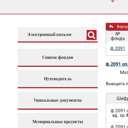
Верну
№
Электронный каталог
фонда
ф.2091
Список фондов
ф.2091 оп
Мат
Путеводитель
Выводить п
Шиф
Уникальные документы
ф.2091 
ед. хр.
Мемориальные предметы
ф.2091 