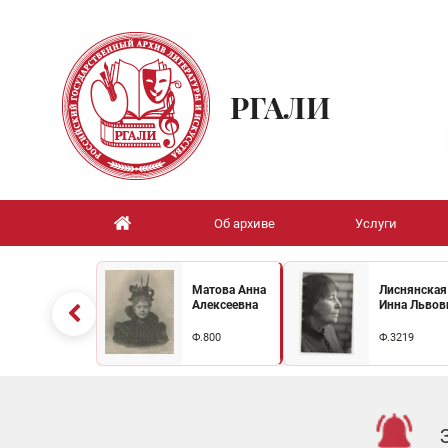
РГАЛИ
Об архиве
Услуги
Матова Анна
Лиснянская
Алексеевна
Инна Львов
Ф.800
Ф.3219