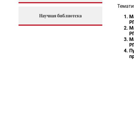
Темати
Научная библиотека
М
Р
М
Р
М
Р
П
п