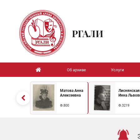
РГАЛИ
Об архиве
Услуги
Матова Анна
Лиснянская
Алексеевна
Инна Львов
Ф.800
Ф.3219