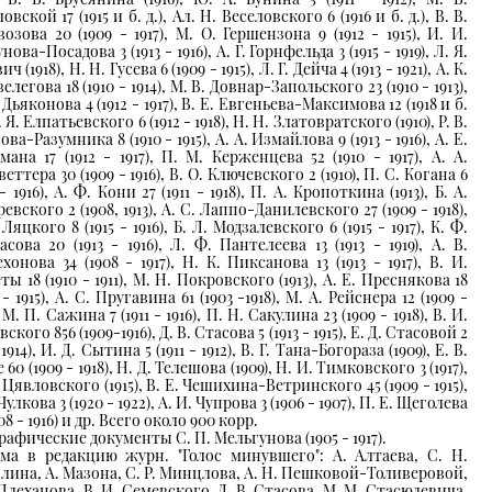
овской 17 (1915 и б. д.), Ал. Н. Веселовского 6 (1916 и б. д.), В. В.
озова 20 (1909 - 1917), М. О. Гершензона 9 (1912 - 1915), И. И.
нова-Посадова 3 (1913 - 1916), А. Г. Горнфельда 3 (1915 - 1919), Л. Я.
ич (1918), Н. Н. Гусева 6 (1909 - 1915), Л. Г. Дейча 4 (1913 - 1921), А. К.
легова 18 (1910 - 1914), М. В. Довнар-Запольского 23 (1910 - 1913),
 Дьяконова 4 (1912 - 1917), В. Е. Евгеньева-Максимова 12 (1918 и б.
С. Я. Елпатьевского 6 (1912 - 1918), Н. Н. Златовратского (1910), Р. В.
ва-Разумника 8 (1910 - 1915), А. А. Измайлова 9 (1913 - 1916), А. Е.
мана 17 (1912 - 1917), П. М. Керженцева 52 (1910 - 1917), А. А.
еттера 30 (1909 - 1916), В. О. Ключевского 2 (1910), П. С. Когана 6
 - 1916), А. Ф. Кони 27 (1911 - 1918), П. А. Кропоткина (1913), Б. А.
евского 2 (1908, 1913), А. С. Лаппо-Данилевского 27 (1909 - 1918),
 Ляцкого 8 (1915 - 1916), Б. Л. Модзалевского 6 (1915 - 1917), К. Ф.
сова 20 (1913 - 1916), Л. Ф. Пантелеева 13 (1913 - 1919), А. В.
онова 34 (1908 - 1917), Н. К. Пиксанова 13 (1913 - 1917), В. И.
ы 18 (1910 - 1911), М. Н. Покровского (1913), А. Е. Преснякова 18
 - 1915), А. С. Пругавина 61 (1903 -1918), М. А. Рейснера 12 (1909 -
, М. П. Сажина 7 (1911 - 1916), П. Н. Сакулина 23 (1909 - 1918), В. И.
ского 856 (1909-1916), Д. В. Стасова 5 (1913 - 1915), Е. Д. Стасовой 2
, 1914), И. Д. Сытина 5 (1911 - 1912), В. Г. Тана-Богораза (1909), Е. В.
 60 (1909 - 1918), Н. Д. Телешова (1909), Н. И. Тимковского 3 (1917),
 Цявловского (1915), В. Е. Чешихина-Ветринского 45 (1909 - 1915),
 Чулкова 3 (1920 - 1922), А. И. Чупрова 3 (1906 - 1907), П. Е. Щеголева
908 - 1916) и др. Всего около 900 корр.
рафические документы С. П. Мельгунова (1905 - 1917).
ма в редакцию журн. "Голос минувшего": А. Алтаева, С. Н.
лина, А. Мазона, С. Р. Минцлова, А. Н. Пешковой-Толиверовой,
 Плеханова, В. И. Семевского, Д. В. Стасова, М. М. Стасюлевича,