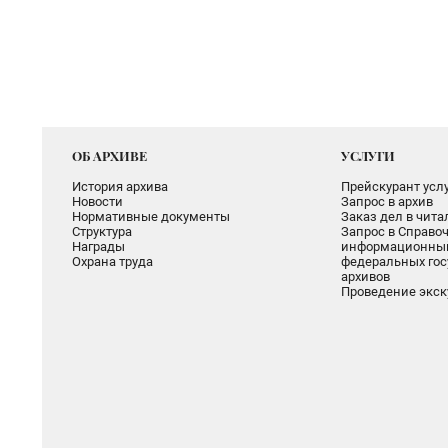
ОБ АРХИВЕ
УСЛУГИ
История архива
Прейскурант услу
Новости
Запрос в архив
Нормативные документы
Заказ дел в чит
Структура
Запрос в Справоч
Награды
информационный
Охрана труда
федеральных гос
архивов
Проведение экск