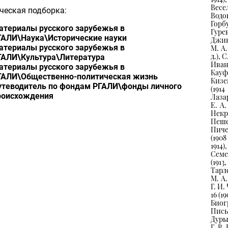
Весел
ческая подборка:
Водов
Горбу
атериалы русского зарубежья в
Гурев
ГАЛИ\Наука\Исторические науки
Дживе
атериалы русского зарубежья в
М. А.
д.), 
ГАЛИ\Культура\Литература
Ивано
атериалы русского зарубежья в
Кауф
ГАЛИ\Общественно-политическая жизнь
Кизев
утеводитель по фондам РГАЛИ\фонды личного
(1914
роисхождения
Лазар
Е. А.
Некра
Пешех
Пичет
(1908
1914)
Семев
(1913
Тарле
М. А.
Г. И.
16 (1
Биог
Пись
Дуры
Г. В.