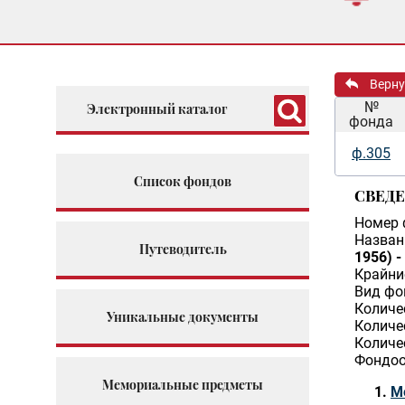
Верну
№
Электронный каталог
фонда
ф.305
Список фондов
СВЕД
Номер 
Назван
Путеводитель
1956) 
Крайни
Вид фо
Количе
Уникальные документы
Количе
Количе
Фондоо
Мемориальные предметы
М