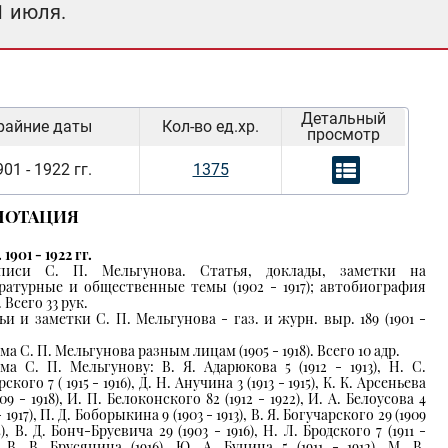
1 июля.
Детальный
райние даты
Кол-во ед.хр.
просмотр
01 - 1922 гг.
1375
НОТАЦИЯ
. 1901 - 1922 гг.
описи С. П. Мельгунова. Статья, доклады, заметки на
ратурные и общественные темы (1902 - 1917); автобиография
). Всего 33 рук.
ьи и заметки С. П. Мельгунова - газ. и журн. выр. 189 (1901 -
а С. П. Мельгунова разным лицам (1905 - 1918). Всего 10 адр.
ма С. П. Мельгунову: В. Я. Адарюкова 5 (1912 - 1913), Н. С.
ского 7 ( 1915 - 1916), Д. Н. Анучина 3 (1913 - 1915), К. К. Арсеньева
909 - 1918), И. П. Белоконского 82 (1912 - 1922), И. А. Белоусова 4
 - 1917), П. Д. Боборыкина 9 (1903 - 1913), В. Я. Богучарского 29 (1909
5), В. Д. Бонч-Бруевича 29 (1903 - 1916), Н. Л. Бродского 7 (1911 -
), В. В. Брусянина (1916), Ю. А. Бунина 5 (1911 - 1912), М. В.