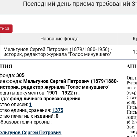
Последний день приема требований 3
ться
Название фонда
К
Мельгунов Сергей Петрович (1879/1880-1956) -
19
историк, редактор журнала "Голос минувшего"
ЕНИЯ
АН
фонда:
305
Оп. 1
ие фонда:
Мельгунов Сергей Петрович (1879/1880-
Рук
- историк, редактор журнала "Голос минувшего"
лите
(1914
е даты документов:
1901 - 1922 гг.
Стат
нда:
фонд личного происхождения
1918).
ство описей:
1
Письм
ство единиц хранения:
1375
Пись
ство печатных изданий:
0
Ангар
бразователи-персоны:
16 (1
(1911
- 191
ельгунов Сергей Петрович
1914