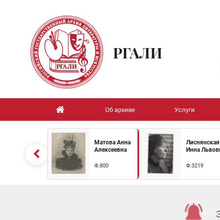
РГАЛИ
Об архиве
Услуги
Матова Анна
Лиснянская
Алексеевна
Инна Львов
Ф.800
Ф.3219