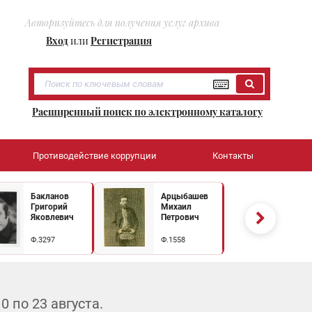
Авторизуйтесь для получения услуг архива
Вход
или
Регистрация
Расширенный поиск по электронному каталогу
Противодействие коррупции
Контакты
Бакланов
Арцыбашев
Григорий
Михаил
Яковлевич
Петрович
Ф.3297
Ф.1558
 по 23 августа.