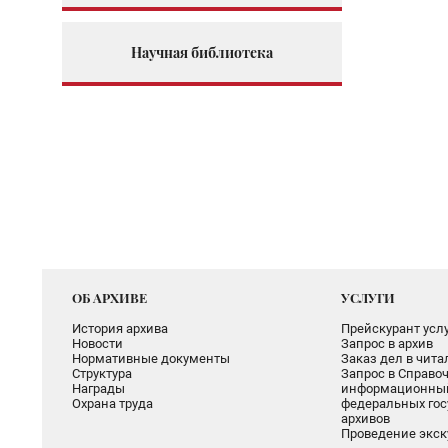
Научная библиотека
ОБ АРХИВЕ
УСЛУГИ
История архива
Прейскурант услу
Новости
Запрос в архив
Нормативные документы
Заказ дел в чит
Структура
Запрос в Справоч
Награды
информационный
Охрана труда
федеральных гос
архивов
Проведение экск