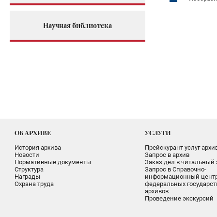
Научная библиотека
ОБ АРХИВЕ
УСЛУГИ
История архива
Прейскурант услуг архи
Новости
Запрос в архив
Нормативные документы
Заказ дел в читальный 
Структура
Запрос в Справочно-
Награды
информационный цент
Охрана труда
федеральных государс
архивов
Проведение экскурсий