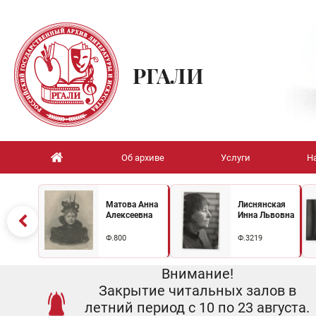
РГАЛИ
Об архиве
Услуги
Н
Матова Анна
Лиснянская
Алексеевна
Инна Львовна
Ф.800
Ф.3219
Внимание!
Закрытие читальных залов в
летний период с 10 по 23 августа.