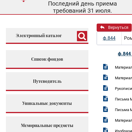
Последний день приема
требований 31 июля.
Вернуться
Электронный каталог
ф.844
Ром
ф.844 
Список фондов
Материал
Материал
Путеводитель
Рукописи
Письма М
Уникальные документы
Письма М
Материал
Мемориальные предметы
Изобраз