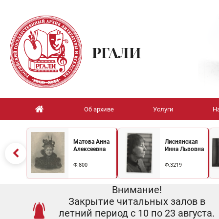
РГАЛИ
Об архиве
Услуги
Н
Матова Анна
Лиснянская
Алексеевна
Инна Львовна
Ф.800
Ф.3219
Внимание!
Закрытие читальных залов в
летний период с 10 по 23 августа.