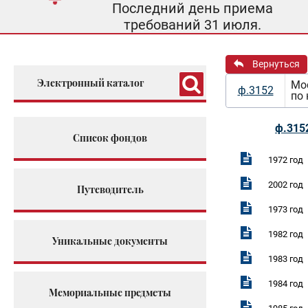
Последний день приема
требований 31 июля.
Вернуться
Электронный каталог
Мос
ф.3152
по
ф.315
Список фондов
1972 год
2002 год
Путеводитель
1973 год
1982 год
Уникальные документы
1983 год
1984 год
Мемориальные предметы