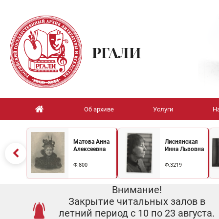
РГАЛИ
Об архиве
Услуги
Н
Матова Анна
Лиснянская
Алексеевна
Инна Львовна
Ф.800
Ф.3219
Внимание!
Закрытие читальных залов в
летний период с 10 по 23 августа.