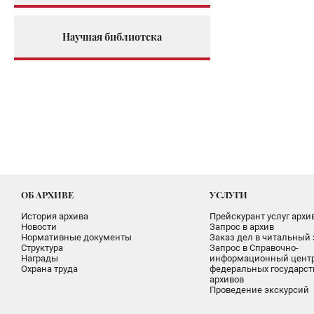
Научная библиотека
ОБ АРХИВЕ
УСЛУГИ
История архива
Прейскурант услуг архи
Новости
Запрос в архив
Нормативные документы
Заказ дел в читальный 
Структура
Запрос в Справочно-
Награды
информационный цент
Охрана труда
федеральных государс
архивов
Проведение экскурсий