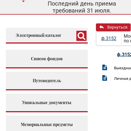
Последний день приема
требований 31 июля.
Вернуться
Электронный каталог
Мос
ф.3152
по
ф.315
Список фондов
Выездные
Личные д
Путеводитель
Уникальные документы
Мемориальные предметы