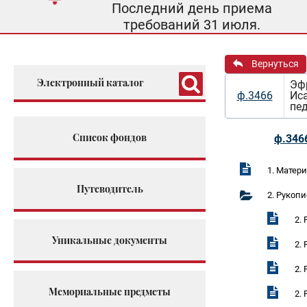
Последний день приема
требований 31 июля.
Вернуться
Электронный каталог
Эфр
ф.3466
Иса
пе
Список фондов
ф.346
1. Матер
Путеводитель
2. Рукопи
2.
Уникальные документы
2.
2.
Мемориальные предметы
2.