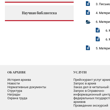
3. Письма
Научная библиотека
4. Матер
6. Матери
6.
6.
5. Матер
ОБ АРХИВЕ
УСЛУГИ
История архива
Прейскурант услуг архи
Новости
Запрос в архив
Нормативные документы
Заказ дел в читальный 
Структура
Запрос в Справочно-
Награды
информационный цент
Охрана труда
федеральных государс
архивов
Проведение экскурсий