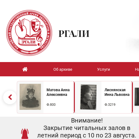
РГАЛИ
Об архиве
Услуги
Н
Матова Анна
Лиснянская
Алексеевна
Инна Львовна
Ф.800
Ф.3219
Внимание!
Закрытие читальных залов в
летний период с 10 по 23 августа.