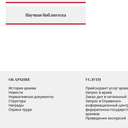
Научная библиотека
ОБ АРХИВЕ
УСЛУГИ
История архива
Прейскурант услуг архи
Новости
Запрос в архив
Нормативные документы
Заказ дел в читальный 
Структура
Запрос в Справочно-
Награды
информационный цент
Охрана труда
федеральных государс
архивов
Проведение экскурсий