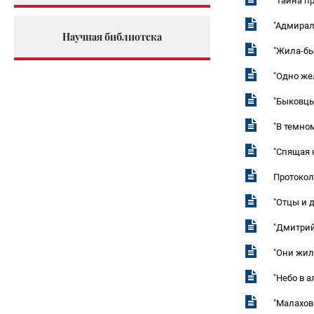
"Тайна п
"Адмирал
Научная библиотека
"Жила-бы
"Одно же
"Быковцы
"В темно
"Спящая 
Протоко
"Отцы и 
"Дмитрий
"Они жил
"Небо в а
"Малахов 