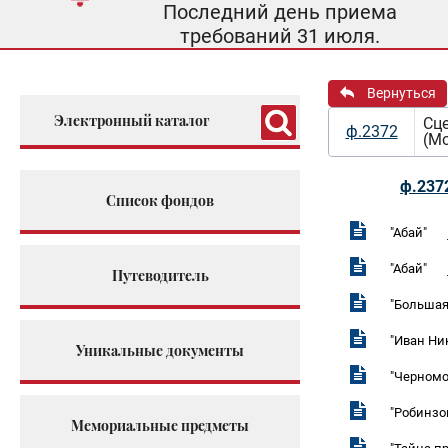
Последний день приема
требований 31 июля.
Вернуться
Электронный каталог
Сц
ф.2372
(Мо
ф.237
Список фондов
"Абай"
"Абай"
Путеводитель
"Большая
"Иван Ни
Уникальные документы
"Черномо
"Робинзо
Мемориальные предметы