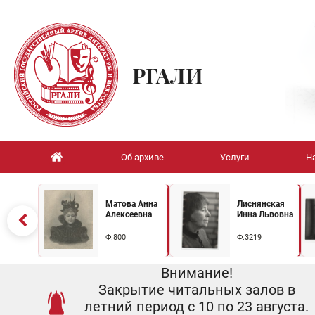
РГАЛИ
Об архиве
Услуги
Н
Матова Анна
Лиснянская
Алексеевна
Инна Львовна
Ф.800
Ф.3219
Внимание!
Закрытие читальных залов в
летний период с 10 по 23 августа.