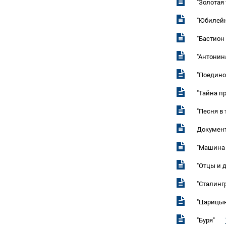
"Золотая 
"Юбилейн
"Бастион 
"Антонина
"Поединок
"Тайна п
"Песня в 
Докумен
"Машина 
"Отцы и 
"Сталинг
"Царицы
"Буря"