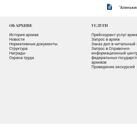
"Аленьки
ОБ АРХИВЕ
УСЛУГИ
История архива
Прейскурант услуг архи
Новости
Запрос в архив
Нормативные документы
Заказ дел в читальный 
Структура
Запрос в Справочно-
Награды
информационный цент
Охрана труда
федеральных государс
архивов
Проведение экскурсий