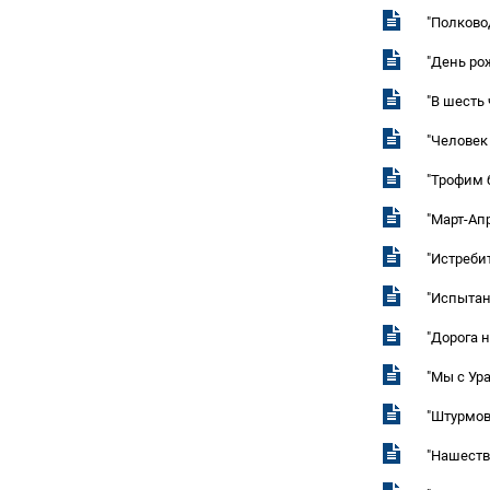
"Полково
"День ро
"В шесть
"Человек
"Трофим 
"Март-Ап
"Истреби
"Испытан
"Дорога на
"Мы с Ур
"Штурмов
"Нашеств