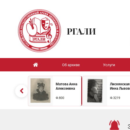
РГАЛИ
Об архиве
Услуги
Матова Анна
Лиснянская
Алексеевна
Инна Львов
Ф.800
Ф.3219