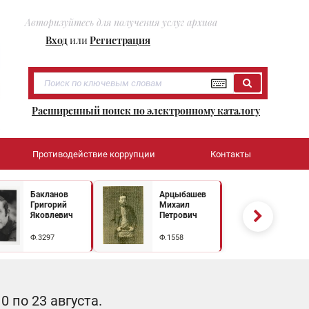
Авторизуйтесь для получения услуг архива
Вход
или
Регистрация
Расширенный поиск по электронному каталогу
Противодействие коррупции
Контакты
Бакланов
Арцыбашев
Григорий
Михаил
Яковлевич
Петрович
Ф.3297
Ф.1558
 по 23 августа.