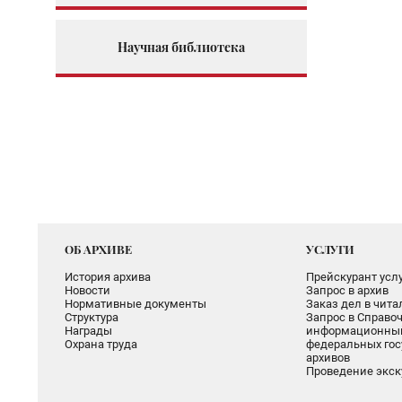
Научная библиотека
ОБ АРХИВЕ
УСЛУГИ
История архива
Прейскурант услу
Новости
Запрос в архив
Нормативные документы
Заказ дел в чит
Структура
Запрос в Справоч
Награды
информационный
Охрана труда
федеральных гос
архивов
Проведение экск