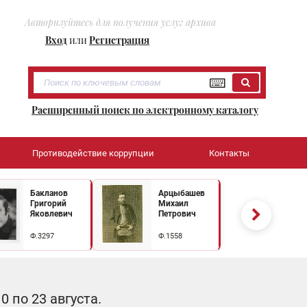
Авторизуйтесь для получения услуг архива
Вход
или
Регистрация
Расширенный поиск по электронному каталогу
Противодействие коррупции
Контакты
Бакланов
Арцыбашев
Григорий
Михаил
Яковлевич
Петрович
Ф.3297
Ф.1558
 по 23 августа.