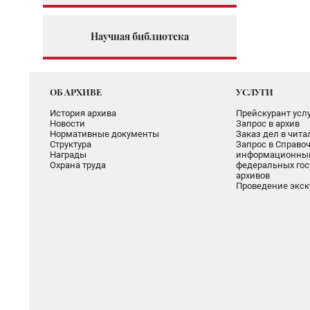
Научная библиотека
ОБ АРХИВЕ
УСЛУГИ
История архива
Прейскурант услу
Новости
Запрос в архив
Нормативные документы
Заказ дел в чит
Структура
Запрос в Справоч
Награды
информационный
Охрана труда
федеральных гос
архивов
Проведение экск