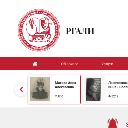
РГАЛИ
Об архиве
Услуги
Матова Анна
Лиснянская
Алексеевна
Инна Львов
Ф.800
Ф.3219