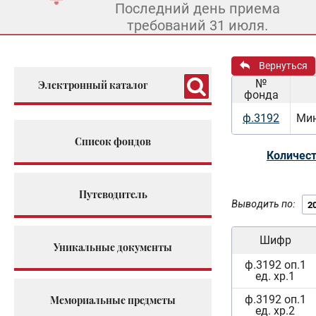
Последний день приема
требований 31 июля.
Вернуться
№
Электронный каталог
фонда
ф.3192
Мин
Список фондов
Количест
Путеводитель
Выводить по:
Шифр
Уникальные документы
ф.3192 оп.1
ед. хр.1
ф.3192 оп.1
Мемориальные предметы
ед. хр.2