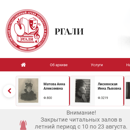
РГАЛИ
Об архиве
Услуги
Н
Матова Анна
Лиснянская
Алексеевна
Инна Львовна
Ф.800
Ф.3219
Внимание!
Закрытие читальных залов в
летний период с 10 по 23 августа.