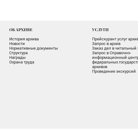
ОБ АРХИВЕ
УСЛУГИ
История архива
Прейскурант услуг архи
Новости
Запрос в архив
Нормативные документы
Заказ дел в читальный 
Структура
Запрос в Справочно-
Награды
информационный цент
Охрана труда
федеральных государс
архивов
Проведение экскурсий