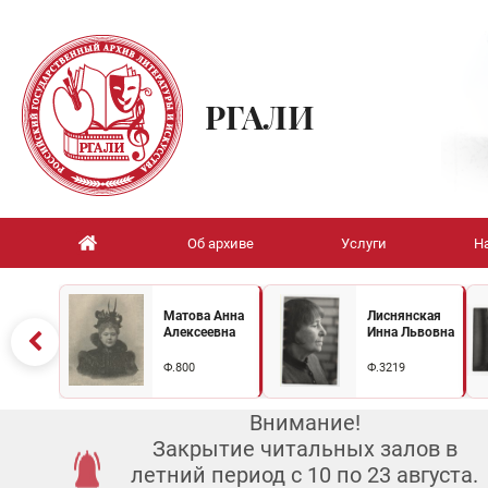
РГАЛИ
Об архиве
Услуги
Н
Матова Анна
Лиснянская
Алексеевна
Инна Львовна
Ф.800
Ф.3219
Внимание!
Закрытие читальных залов в
летний период с 10 по 23 августа.