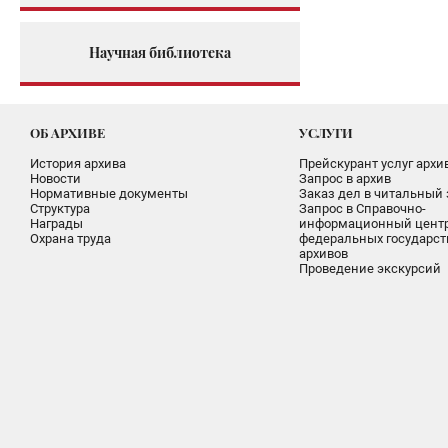
Научная библиотека
ОБ АРХИВЕ
УСЛУГИ
История архива
Прейскурант услуг архи
Новости
Запрос в архив
Нормативные документы
Заказ дел в читальный 
Структура
Запрос в Справочно-
Награды
информационный цент
Охрана труда
федеральных государс
архивов
Проведение экскурсий