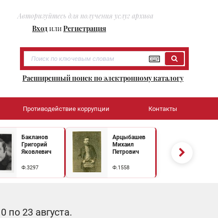
Авторизуйтесь для получения услуг архива
Вход
или
Регистрация
Расширенный поиск по электронному каталогу
Противодействие коррупции
Контакты
Бакланов
Арцыбашев
Григорий
Михаил
Яковлевич
Петрович
Ф.3297
Ф.1558
 по 23 августа.