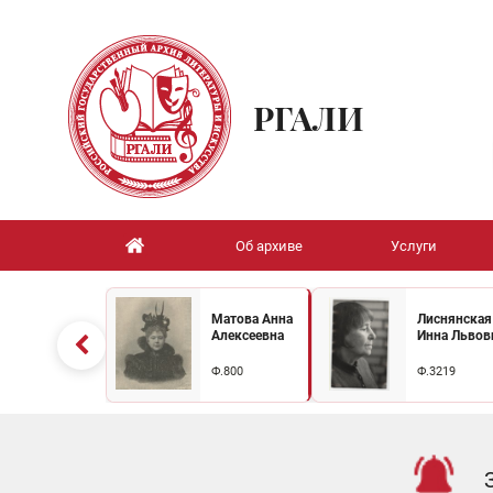
РГАЛИ
Об архиве
Услуги
Матова Анна
Лиснянская
Алексеевна
Инна Львов
Ф.800
Ф.3219