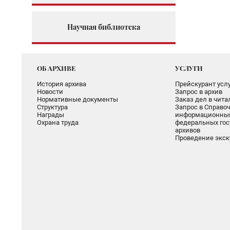
Научная библиотека
ОБ АРХИВЕ
УСЛУГИ
История архива
Прейскурант услу
Новости
Запрос в архив
Нормативные документы
Заказ дел в чит
Структура
Запрос в Справоч
Награды
информационный
Охрана труда
федеральных гос
архивов
Проведение экск