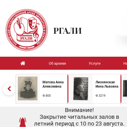
РГАЛИ
Об архиве
Услуги
Н
Матова Анна
Лиснянская
Алексеевна
Инна Львовна
Ф.800
Ф.3219
Внимание!
Закрытие читальных залов в
летний период с 10 по 23 августа.