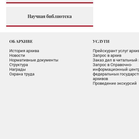
Научная библиотека
ОБ АРХИВЕ
УСЛУГИ
История архива
Прейскурант услуг архи
Новости
Запрос в архив
Нормативные документы
Заказ дел в читальный 
Структура
Запрос в Справочно-
Награды
информационный цент
Охрана труда
федеральных государс
архивов
Проведение экскурсий