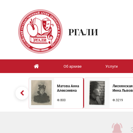
РГАЛИ
Об архиве
Услуги
Матова Анна
Лиснянская
Алексеевна
Инна Львов
Ф.800
Ф.3219