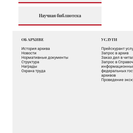
Научная библиотека
ОБ АРХИВЕ
УСЛУГИ
История архива
Прейскурант услу
Новости
Запрос в архив
Нормативные документы
Заказ дел в чит
Структура
Запрос в Справоч
Награды
информационный
Охрана труда
федеральных гос
архивов
Проведение экск