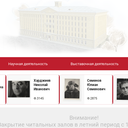
Научная деятельность
Выставочная деятельность
Харджиев
Семенов
Николай
Юлиан
на
Иванович
Семенович
Ф.3145
Ф.2875
Внимание!
Закрытие читальных залов в летний период с 10