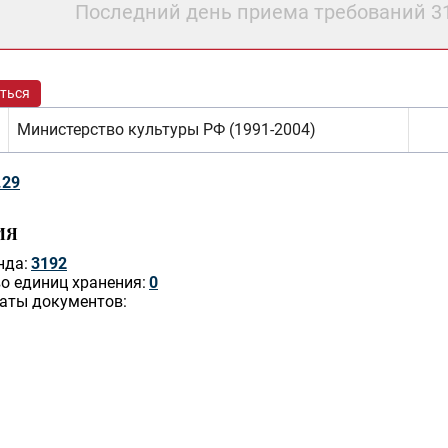
Последний день приема требований 3
ться
Министерство культуры РФ (1991-2004)
.29
ИЯ
нда:
3192
о единиц хранения:
0
аты документов: