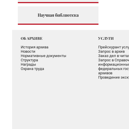
Научная библиотека
ОБ АРХИВЕ
УСЛУГИ
История архива
Прейскурант услу
Новости
Запрос в архив
Нормативные документы
Заказ дел в чит
Структура
Запрос в Справоч
Награды
информационный
Охрана труда
федеральных гос
архивов
Проведение экск