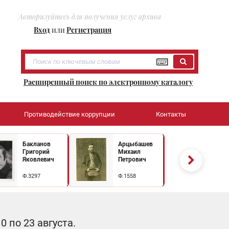
Авторизуйтесь для получения услуг архива
Вход
или
Регистрация
Расширенный поиск по электронному каталогу
Противодействие коррупции
Контакты
Бакланов
Арцыбашев
Григорий
Михаил
Яковлевич
Петрович
Ф.3297
Ф.1558
 по 23 августа.