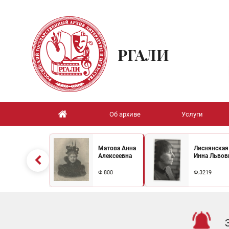
РГАЛИ
Об архиве
Услуги
Матова Анна
Лиснянская
Алексеевна
Инна Львов
Ф.800
Ф.3219