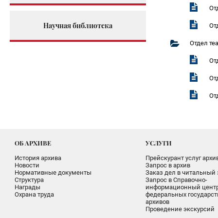
От
Научная библиотека
От
Отдел те
От
От
От
ОБ АРХИВЕ
УСЛУГИ
История архива
Прейскурант услуг архи
Новости
Запрос в архив
Нормативные документы
Заказ дел в читальный 
Структура
Запрос в Справочно-
Награды
информационный цент
Охрана труда
федеральных государс
архивов
Проведение экскурсий