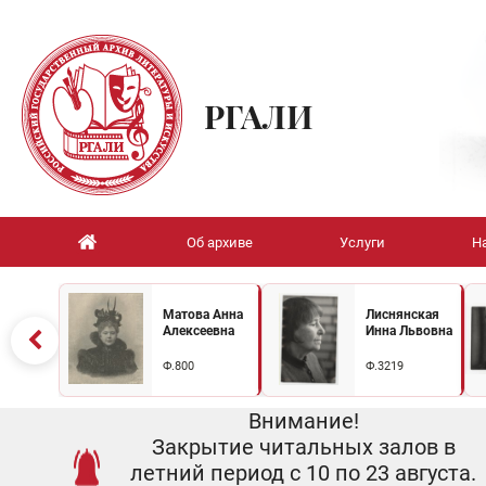
РГАЛИ
Об архиве
Услуги
Н
Матова Анна
Лиснянская
Алексеевна
Инна Львовна
Ф.800
Ф.3219
Внимание!
Закрытие читальных залов в
летний период с 10 по 23 августа.