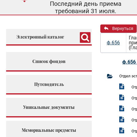
Последний день приема
требований 31 июля.
Вернуться
Электронный каталог
Гла
ф.656
при
(Гл
Список фондов
ф.656 
Отдел эс
Путеводитель
От
От
Уникальные документы
От
От
Мемориальные предметы
От