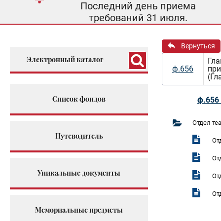
Последний день приема
требований 31 июля.
Вернуться
Электронный каталог
Гла
ф.656
при
(Гл
Список фондов
ф.656 
Отдел те
Путеводитель
От
От
Уникальные документы
От
От
Мемориальные предметы