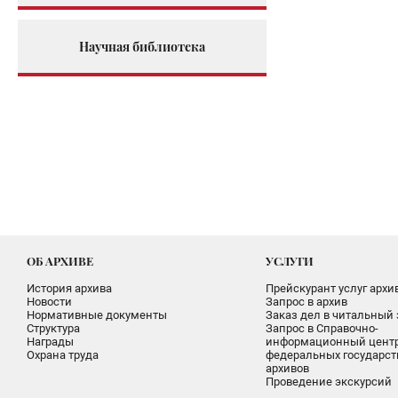
Научная библиотека
ОБ АРХИВЕ
УСЛУГИ
История архива
Прейскурант услуг архи
Новости
Запрос в архив
Нормативные документы
Заказ дел в читальный 
Структура
Запрос в Справочно-
Награды
информационный цент
Охрана труда
федеральных государс
архивов
Проведение экскурсий