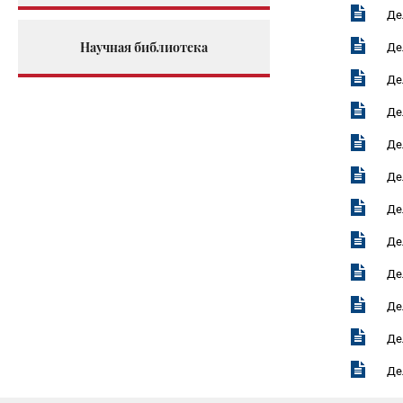
Де
Научная библиотека
Де
Де
Де
Де
Де
Де
Де
Де
Де
Де
Де