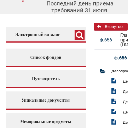
Последний день приема
требований 31 июля.
Вернуться
Электронный каталог
Гла
ф.656
при
(Гл
Список фондов
ф.656 
Делопро
Путеводитель
Де
Де
Уникальные документы
Де
Де
Мемориальные предметы
Де