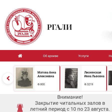
РГАЛИ
Об архиве
Услуги
Н
Матова Анна
Лиснянская
Алексеевна
Инна Львовна
Ф.800
Ф.3219
Внимание!
Закрытие читальных залов в
летний период с 10 по 23 августа.