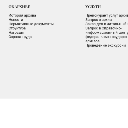
ОБ АРХИВЕ
УСЛУГИ
История архива
Прейскурант услуг архи
Новости
Запрос в архив
Нормативные документы
Заказ дел в читальный 
Структура
Запрос в Справочно-
Награды
информационный цент
Охрана труда
федеральных государс
архивов
Проведение экскурсий