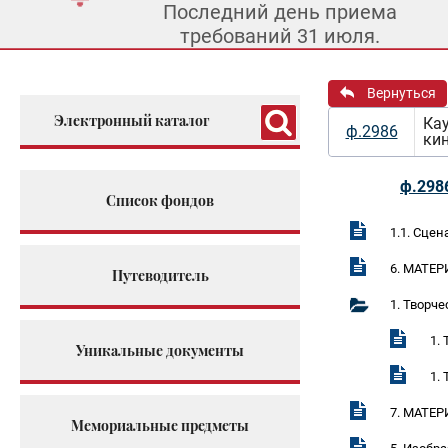
Последний день приема
требований 31 июля.
Вернуться
Электронный каталог
Ка
ф.2986
ки
ф.298
Список фондов
1.1. Сце
6. МАТЕ
Путеводитель
1. Творч
1.
Уникальные документы
1.
7. МАТЕР
Мемориальные предметы