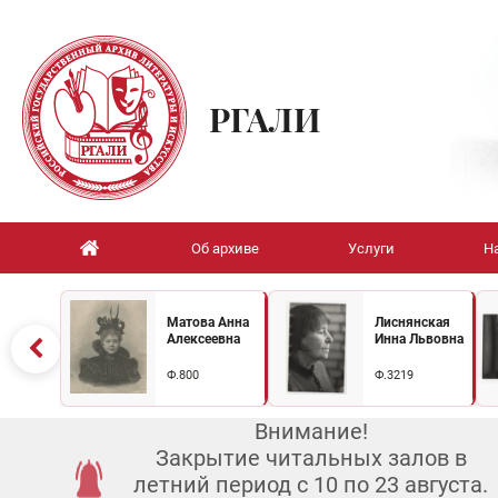
РГАЛИ
Об архиве
Услуги
Н
Матова Анна
Лиснянская
Алексеевна
Инна Львовна
Ф.800
Ф.3219
Внимание!
Закрытие читальных залов в
летний период с 10 по 23 августа.