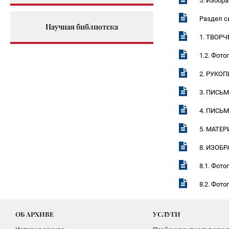
5. Изобр
Раздел с
Научная библиотека
1. ТВОР
1.2. Фот
2. РУКО
3. ПИСЬ
4. ПИСЬ
5. МАТЕ
8. ИЗОБ
8.1. Фот
8.2. Фот
ОБ АРХИВЕ
УСЛУГИ