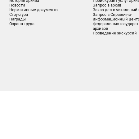
История архива
Прейскурант услуг архи
Новости
Запрос в архив
Нормативные документы
Заказ дел в читальный 
Структура
Запрос в Справочно-
Награды
информационный цент
Охрана труда
федеральных государс
архивов
Проведение экскурсий