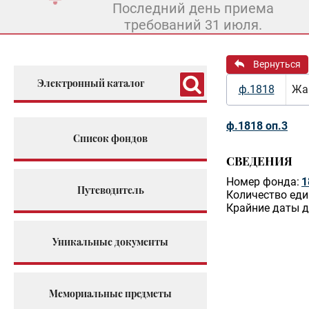
Последний день приема
требований 31 июля.
Вернуться
Электронный каталог
ф.1818
Жар
ф.1818 оп.3
Список фондов
СВЕДЕНИЯ
Номер фонда:
1
Путеводитель
Количество еди
Крайние даты д
Уникальные документы
Мемориальные предметы