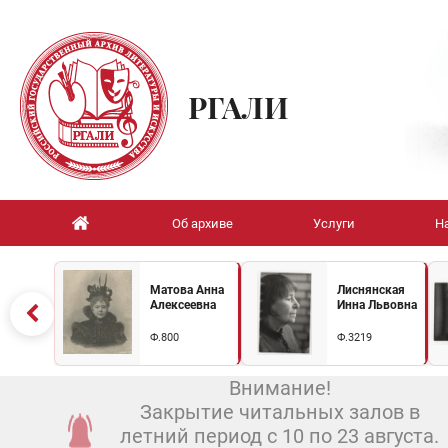
РГАЛИ
Об архиве
Услуги
Н
Матова Анна
Лиснянская
Алексеевна
Инна Львовна
Ф.800
Ф.3219
Внимание!
Закрытие читальных залов в
летний период с 10 по 23 августа.