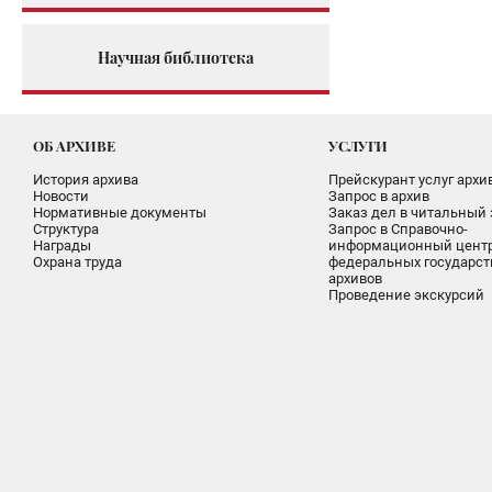
Научная библиотека
ОБ АРХИВЕ
УСЛУГИ
История архива
Прейскурант услуг архи
Новости
Запрос в архив
Нормативные документы
Заказ дел в читальный 
Структура
Запрос в Справочно-
Награды
информационный цент
Охрана труда
федеральных государс
архивов
Проведение экскурсий