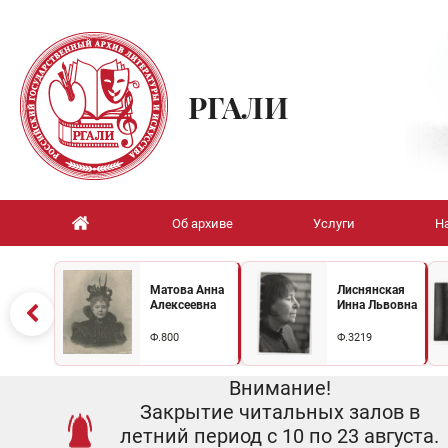
РГАЛИ
Об архиве
Услуги
Н
Матова Анна
Лиснянская
Алексеевна
Инна Львовна
Ф.800
Ф.3219
Внимание!
Закрытие читальных залов в
летний период с 10 по 23 августа.