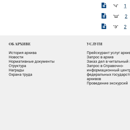
1
"Ч"
2
"Ш"
2
"Э"
ОБ АРХИВЕ
УСЛУГИ
История архива
Прейскурант услуг архи
Новости
Запрос в архив
Нормативные документы
Заказ дел в читальный 
Структура
Запрос в Справочно-
Награды
информационный цент
Охрана труда
федеральных государс
архивов
Проведение экскурсий