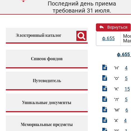
Последний день приема
требований 31 июля.
Вернуться
Электронный каталог
Мос
ф.655
Мая
ф.655 
Список фондов
4
"Н"
5
"О"
Путеводитель
15
"К"
5
"Л"
Уникальные документы
6
"М"
4
"А"
Мемориальные предметы