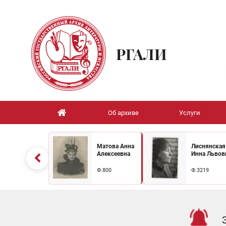
РГАЛИ
Об архиве
Услуги
Матова Анна
Лиснянская
Алексеевна
Инна Львов
Ф.800
Ф.3219