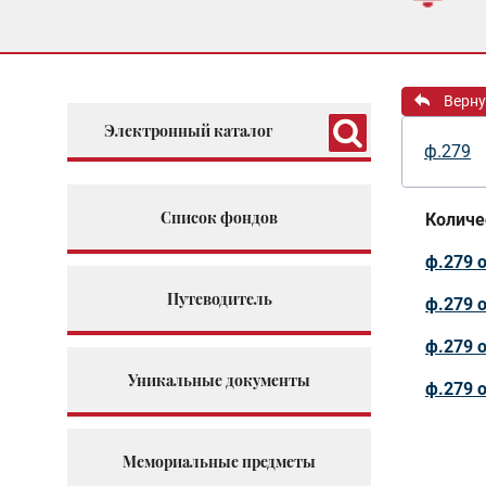
Верну
Электронный каталог
ф.279
Список фондов
Количе
ф.279 о
Путеводитель
ф.279 о
ф.279 о
Уникальные документы
ф.279 о
Мемориальные предметы