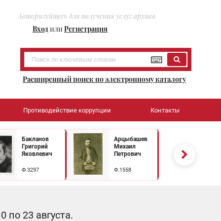
Авторизуйтесь для получения услуг архива
Вход
или
Регистрация
Расширенный поиск по электронному каталогу
Противодействие коррупции
Контакты
Бакланов
Арцыбашев
Григорий
Михаил
Яковлевич
Петрович
Ф.3297
Ф.1558
 по 23 августа.