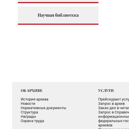
Научная библиотека
ОБ АРХИВЕ
УСЛУГИ
История архива
Прейскурант услу
Новости
Запрос в архив
Нормативные документы
Заказ дел в чит
Структура
Запрос в Справоч
Награды
информационный
Охрана труда
федеральных гос
архивов