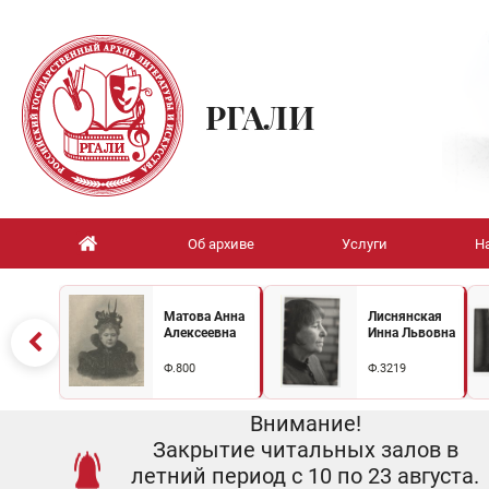
РГАЛИ
Об архиве
Услуги
Н
Матова Анна
Лиснянская
Алексеевна
Инна Львовна
Ф.800
Ф.3219
Внимание!
Закрытие читальных залов в
летний период с 10 по 23 августа.