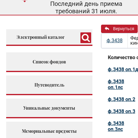
Последний день приема
требований 31 июля.
Вернуться
Электронный каталог
Фед
ф.3438
кин
Количество 
Список фондов
ф.3438 оп.1
ф.3438
Путеводитель
оп.1лс
ф.3438 оп.2
Уникальные документы
ф.3438 оп.3
ф.3438
оп.3лс
Мемориальные предметы